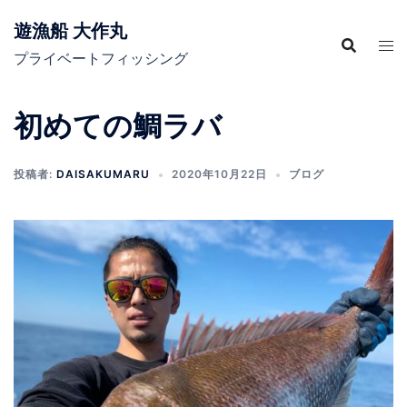
コ
遊漁船 大作丸
ン
テ
プライベートフィッシング
ン
ツ
初めての鯛ラバ
へ
ス
キ
投稿者:
DAISAKUMARU
2020年10月22日
ブログ
ッ
プ