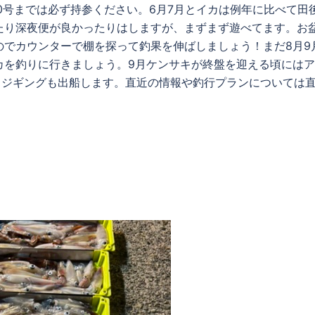
0号までは必ず持参ください。6月7月とイカは例年に比べて田
たり深夜便が良かったりはしますが、まずまず遊べてます。お
のでカウンターで棚を探って釣果を伸ばしましょう！まだ8月9
カを釣りに行きましょう。9月ケンサキが終盤を迎える頃には
ドジギングも出船します。直近の情報や釣行プランについては