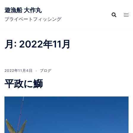
コ
遊漁船 大作丸
ン
テ
プライベートフィッシング
ン
ツ
月:
2022年11月
へ
ス
キ
ッ
2022年11月4日
ブログ
プ
平政に鰤