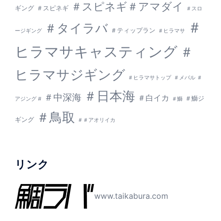
＃スピネギ＃アマダイ
ギング
＃スピネギ
＃スロ
＃
＃タイラバ
＃ティップラン
ージギング
＃ヒラマサ
ヒラマサキャスティング
＃
ヒラマサジギング
＃ヒラマサトップ
＃メバル ＃
＃日本海
＃中深海
＃白イカ
＃鰤ジ
アジング #
＃鰤
＃鳥取
ギング
＃＃アオリイカ
リンク
www.taikabura.com