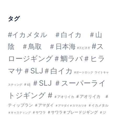
タグ
#イカメタル ＃白イカ ＃山
#ス
陰 ＃鳥取 ＃日本海
#スピネギ
ロージギング＃鯛ラバ＃ヒラ
マサ＃SLJ＃白イカ
#ボートロック
ライトキャ
＃SLJ ＃スーパーライ
＃slj
スティング
トジギング #
＃アオリイカ ＃
＃アオリイカ
ティップラン
＃アマダイ
＃イカメタル
＃アマダイ＃スマカツオ
＃サワラ＃ブレードジギング
＃サワラ
＃ジ
＃キャスティング