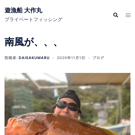
コ
遊漁船 大作丸
ン
テ
プライベートフィッシング
ン
ツ
南風が、、、
へ
ス
キ
投稿者:
DAISAKUMARU
2020年11月1日
ブログ
ッ
プ