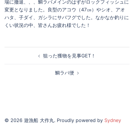
場に撤退、、、鯛ラバメインのはずがロックフィッシュに
変更となりました。良型のアコウ（47㎝）やシオ、アオ
ハタ、子ダイ、ガシラにサバフグでした。なかなか釣りに
くい状況の中、皆さんお疲れ様でした！
投
狙った獲物を見事GET！
稿
ナ
鯛ラバ便
ビ
ゲ
ー
シ
ョ
ン
© 2026 遊漁船 大作丸. Proudly powered by
Sydney