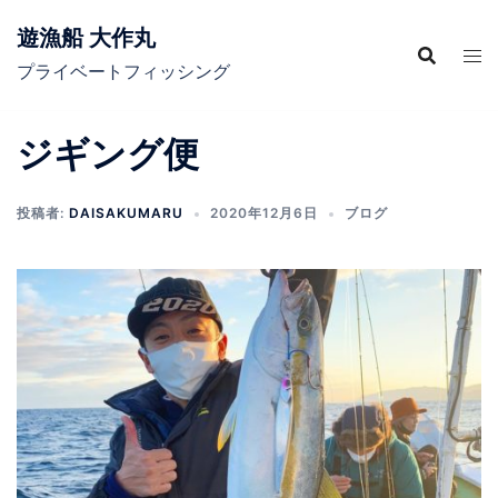
コ
遊漁船 大作丸
ン
テ
プライベートフィッシング
ン
ツ
ジギング便
へ
ス
キ
投稿者:
DAISAKUMARU
2020年12月6日
ブログ
ッ
プ