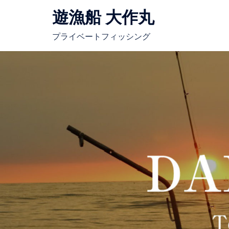
コ
遊漁船 大作丸
ン
テ
プライベートフィッシング
ン
ツ
へ
ス
キ
ッ
プ