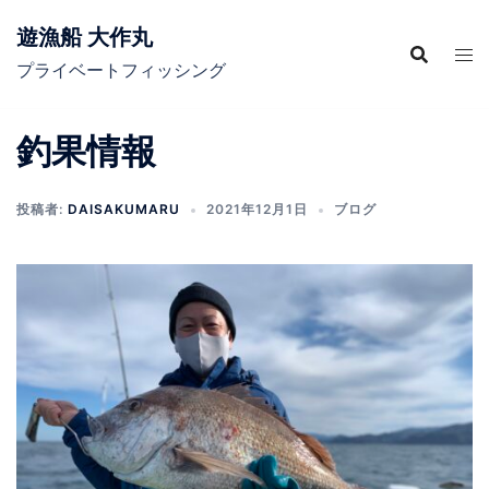
コ
遊漁船 大作丸
ン
テ
プライベートフィッシング
ン
ツ
釣果情報
へ
ス
キ
投稿者:
DAISAKUMARU
2021年12月1日
ブログ
ッ
プ