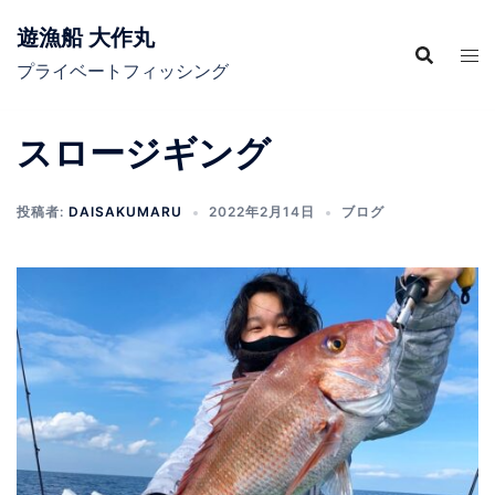
コ
遊漁船 大作丸
ン
テ
プライベートフィッシング
ン
ツ
スロージギング
へ
ス
キ
投稿者:
DAISAKUMARU
2022年2月14日
ブログ
ッ
プ