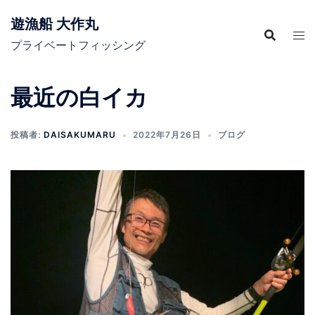
コ
遊漁船 大作丸
ン
テ
プライベートフィッシング
ン
ツ
最近の白イカ
へ
ス
キ
投稿者:
DAISAKUMARU
2022年7月26日
ブログ
ッ
プ