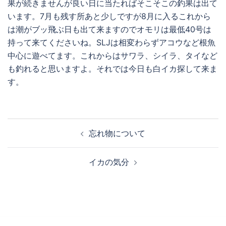
果が続きませんが良い日に当たればそこそこの釣果は出て
います。7月も残す所あと少しですが8月に入るこれから
は潮がブッ飛ぶ日も出て来ますのでオモリは最低40号は
持って来てくださいね。SLJは相変わらずアコウなど根魚
中心に遊べてます。これからはサワラ、シイラ、タイなど
も釣れると思いますよ。それでは今日も白イカ探して来ま
す。
投
忘れ物について
稿
ナ
イカの気分
ビ
ゲ
ー
シ
ョ