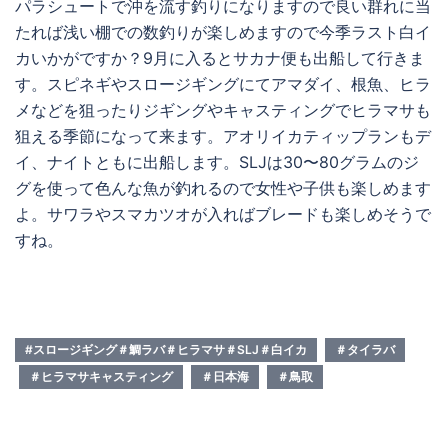
パラシュートで沖を流す釣りになりますので良い群れに当
たれば浅い棚での数釣りが楽しめますので今季ラスト白イ
カいかがですか？9月に入るとサカナ便も出船して行きま
す。スピネギやスロージギングにてアマダイ、根魚、ヒラ
メなどを狙ったりジギングやキャスティングでヒラマサも
狙える季節になって来ます。アオリイカティップランもデ
イ、ナイトともに出船します。SLJは30〜80グラムのジ
グを使って色んな魚が釣れるので女性や子供も楽しめます
よ。サワラやスマカツオが入ればブレードも楽しめそうで
すね。
#スロージギング＃鯛ラバ＃ヒラマサ＃SLJ＃白イカ
＃タイラバ
＃ヒラマサキャスティング
＃日本海
＃鳥取