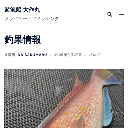
コ
遊漁船 大作丸
ン
テ
プライベートフィッシング
ン
ツ
釣果情報
へ
ス
キ
投稿者:
DAISAKUMARU
2025年8月27日
ブログ
ッ
プ