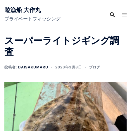
コ
遊漁船 大作丸
ン
テ
プライベートフィッシング
ン
ツ
スーパーライトジギング調
へ
査
ス
キ
ッ
投稿者:
DAISAKUMARU
2023年3月8日
ブログ
プ