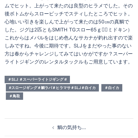
ムでヒット。上がって来たのは良型のヒラメでした。その
後ボトムからスローピッチでスティしたところでヒット。
心地いい引きを楽しんで上がって来たのは50㎝の真鯛で
した。ジグは2匹ともSMITH TGスロー65ｇ（ミドキン）
これからはメバルをはじめ色んなサカナが釣れ出すので楽
しみですね。今後に期待です。SLJをまだやった事のない
方は春からチャレンジしてみてはいかがですか？スーパー
ライトジギングのレンタルタックルもご用意しています。
＃SLJ ＃スーパーライトジギング #
#スロージギング＃鯛ラバ＃ヒラマサ＃SLJ＃白イカ
＃白イカ
＃鳥取
投
鯛の気持ち…
稿