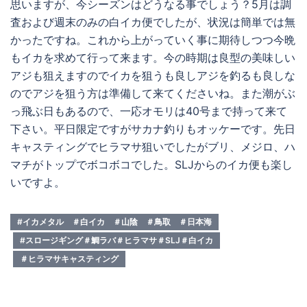
思いますが、今シーズンはどうなる事でしょう？5月は調
査および週末のみの白イカ便でしたが、状況は簡単では無
かったですね。これから上がっていく事に期待しつつ今晩
もイカを求めて行って来ます。今の時期は良型の美味しい
アジも狙えますのでイカを狙うも良しアジを釣るも良しな
のでアジを狙う方は準備して来てくださいね。また潮がぶ
っ飛ぶ日もあるので、一応オモリは40号まで持って来て
下さい。平日限定ですがサカナ釣りもオッケーです。先日
キャスティングでヒラマサ狙いでしたがブリ、メジロ、ハ
マチがトップでボコボコでした。SLJからのイカ便も楽し
いですよ。
#イカメタル ＃白イカ ＃山陰 ＃鳥取 ＃日本海
#スロージギング＃鯛ラバ＃ヒラマサ＃SLJ＃白イカ
＃ヒラマサキャスティング