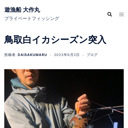
コ
遊漁船 大作丸
ン
テ
プライベートフィッシング
ン
ツ
鳥取白イカシーズン突入
へ
ス
キ
投稿者:
DAISAKUMARU
2023年6月2日
ブログ
ッ
プ